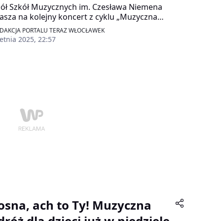
ół Szkół Muzycznych im. Czesława Niemena
asza na kolejny koncert z cyklu „Muzyczna
óż”. Tym razem na scenie pojawią się
DAKCJA PORTALU TERAZ WŁOCŁAWEK
rumenty perkusyjne, które przeniosą słuchaczy
etnia 2025, 22:57
rainy fantazji. Nie zabraknie zagadek,
awostek i innych atrakcji. Wydarzeniu
rzyszyć będzie wernisaż prac plastycznych
szonych do międzyszkolnego konkursu „W
kanocnej krainie fantazji”.
osna, ach to Ty! Muzyczna
róż dla dzieci już w niedzielę