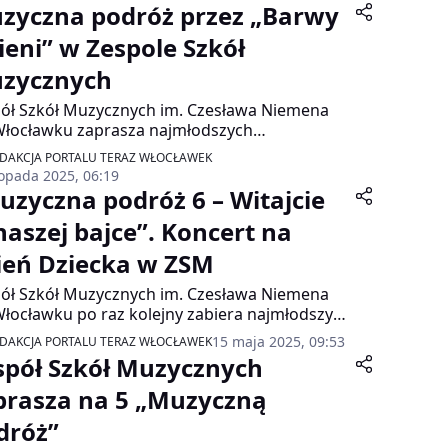
zyczna podróż przez „Barwy
sieni” w Zespole Szkół
zycznych
ół Szkół Muzycznych im. Czesława Niemena
łocławku zaprasza najmłodszych
manów na wyjątkowe wydarzenie artystyczne
DAKCJA PORTALU TERAZ WŁOCŁAWEK
uzyczna podróż 1 – Barwy jesieni”. To pierwsze
topada 2025, 06:19
m roku szkolnym spotkanie z cyklu koncertów
uzyczna podróż 6 – Witajcie
kowanych dzieciom, które zabierze słuchaczy
naszej bajce”. Koncert na
łną magii i emocji krainę dźwięków.
ień Dziecka w ZSM
ół Szkół Muzycznych im. Czesława Niemena
łocławku po raz kolejny zabiera najmłodszych
haczy w niezwykłą „Muzyczną podróż”. Szósta
15 maja 2025, 09:53
DAKCJA PORTALU TERAZ WŁOCŁAWEK
edycja tego wyjątkowego koncertu odbędzie
spół Szkół Muzycznych
pod hasłem „Witajcie w naszej bajce” i
niesie dzieci oraz ich rodziny do magicznego
prasza na 5 „Muzyczną
ta muzyki znanego z bajek i filmów.
dróż”