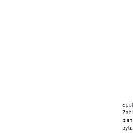
Spot
Żabi
plan
pyta