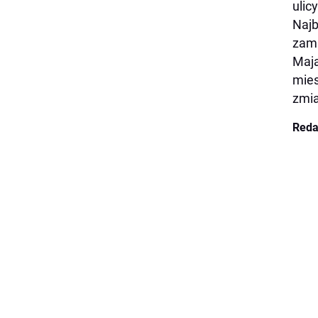
ulic
Najb
zami
Maja
mies
zmia
Reda