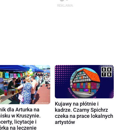
Kujawy na płótnie i
nik dla Arturka na
kadrze. Czarny Spichrz
nisku w Kruszynie.
czeka na prace lokalnych
certy, licytacje i
artystów
órka na leczenie