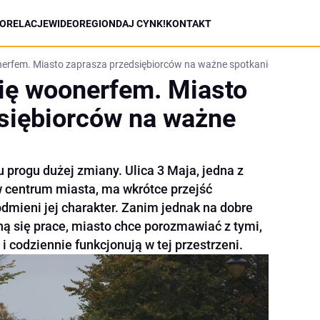
ORELACJE
WIDEO
REGION
DAJ CYNK!
KONTAKT
onerfem. Miasto zaprasza przedsiębiorców na ważne spotkanie
się woonerfem. Miasto
siębiorców na ważne
 progu dużej zmiany. Ulica 3 Maja, jedna z
 centrum miasta, ma wkrótce przejść
dmieni jej charakter. Zanim jednak na dobre
ną się prace, miasto chce porozmawiać z tymi,
i codziennie funkcjonują w tej przestrzeni.