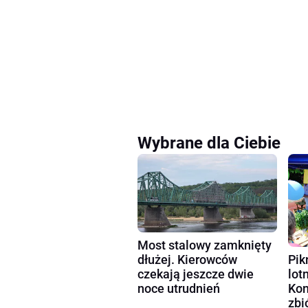
Wybrane dla Ciebie
Most stalowy zamknięty
dłużej. Kierowców
Pik
czekają jeszcze dwie
lot
noce utrudnień
Kon
zbi