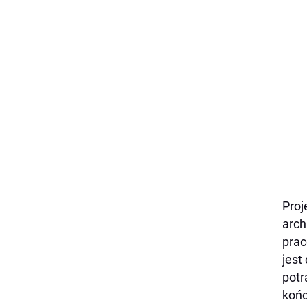
Proj
arch
prac
jest
potr
końc