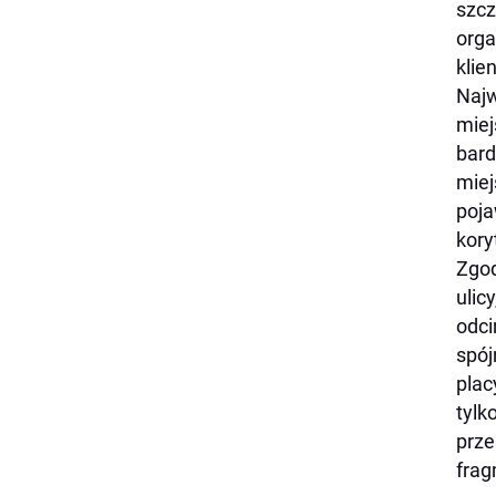
szcz
orga
klie
Najw
miej
bard
miej
poja
kory
Zgod
ulic
odci
spój
plac
tylk
prze
frag