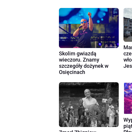
Mar
cze
Skolim gwiazdą
wło
wieczoru. Znamy
Jes
szczegóły dożynek w
Osięcinach
Wyp
pią