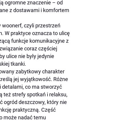
ają ogromne znaczenie – od
iązane z dostawami i komfortem
woonerf, czyli przestrzeń
. W praktyce oznacza to ulicę
czącą funkcje komunikacyjne z
związanie coraz częściej
y ulice nie były jedynie
kiej tkanki.
howany zabytkowy charakter
kreślą jej wyjątkowość. Różne
 i detalami, co ma stworzyć
też strefy spotkań i relaksu,
ć ogród deszczowy, który nie
unkcję praktyczną. Część
co może nadać temu