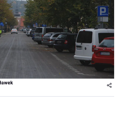
cławek