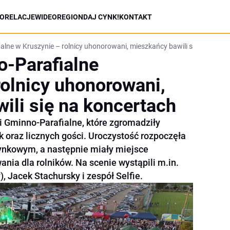
ORELACJE
WIDEO
REGION
DAJ CYNK!
KONTAKT
lne w Kruszynie – rolnicy uhonorowani, mieszkańcy bawili się na konce
-Parafialne
rolnicy uhonorowani,
ili się na koncertach
i Gminno-Parafialne, które zgromadziły
oraz licznych gości. Uroczystość rozpoczęła
ynkowym, a następnie miały miejsce
ania dla rolników. Na scenie wystąpili m.in.
, Jacek Stachursky i zespół Selfie.