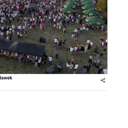
cławek