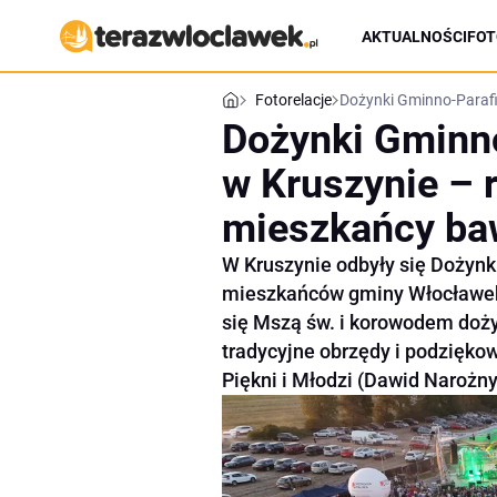
AKTUALNOŚCI
FOT
Fotorelacje
Dożynki Gminno-Parafia
Dożynki Gminno
w Kruszynie – 
mieszkańcy baw
W Kruszynie odbyły się Dożynk
mieszkańców gminy Włocławek 
się Mszą św. i korowodem doż
tradycyjne obrzędy i podziękow
Piękni i Młodzi (Dawid Narożny)