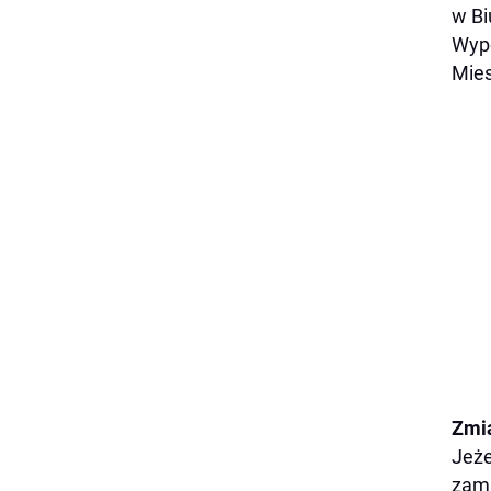
w Bi
Wype
Mie
Zmi
Jeże
zami