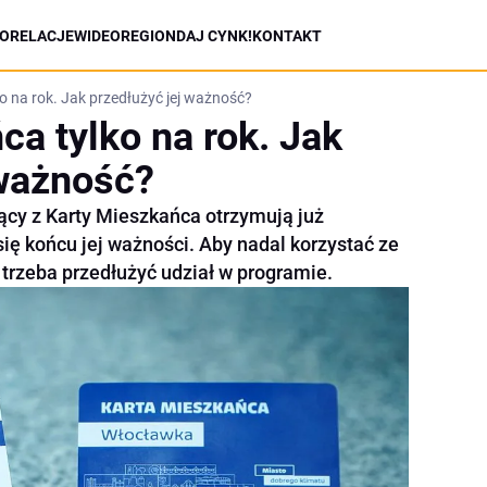
ORELACJE
WIDEO
REGION
DAJ CYNK!
KONTAKT
o na rok. Jak przedłużyć jej ważność?
ca tylko na rok. Jak
 ważność?
jący z Karty Mieszkańca otrzymują już
ię końcu jej ważności. Aby nadal korzystać ze
 trzeba przedłużyć udział w programie.