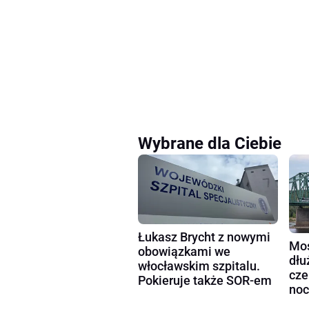
Wybrane dla Ciebie
Łukasz Brycht z nowymi
Mos
obowiązkami we
dłu
włocławskim szpitalu.
cze
Pokieruje także SOR-em
noc