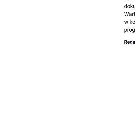
dok
Wart
w ko
pro
Reda