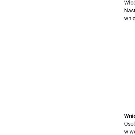
Wło
Nast
wnio
Wnio
Osob
w we