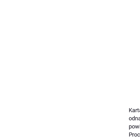
Kart
odna
powi
Proc