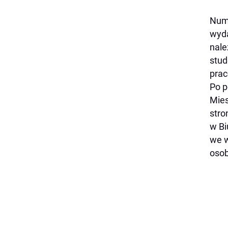
Nume
wyda
nale
stud
prac
Po p
Mies
stro
w Bi
we w
osob