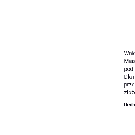
Wnio
Mias
pod
Dla 
prze
złoż
Reda