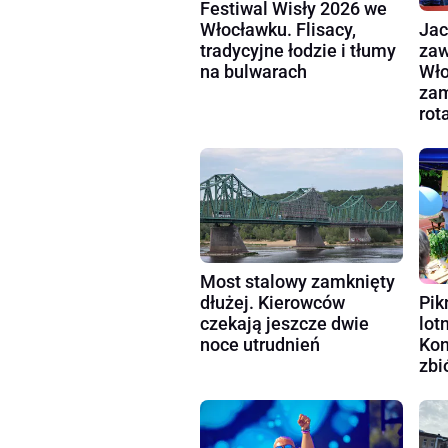
Festiwal Wisły 2026 we
Włocławku. Flisacy,
Jac
tradycyjne łodzie i tłumy
zaw
na bulwarach
Wło
zam
rot
Most stalowy zamknięty
dłużej. Kierowców
Pik
czekają jeszcze dwie
lot
noce utrudnień
Kon
zbi