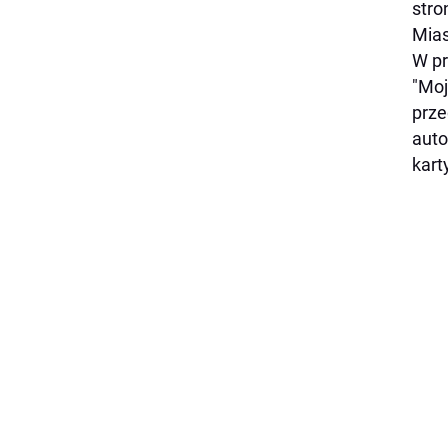
str
Mias
W pr
"Moj
prze
auto
kart