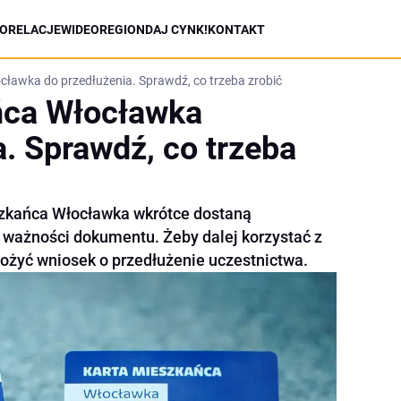
ORELACJE
WIDEO
REGION
DAJ CYNK!
KONTAKT
ławka do przedłużenia. Sprawdź, co trzeba zrobić
ńca Włocławka
a. Sprawdź, co trzeba
szkańca Włocławka wkrótce dostaną
 ważności dokumentu. Żeby dalej korzystać z
łożyć wniosek o przedłużenie uczestnictwa.