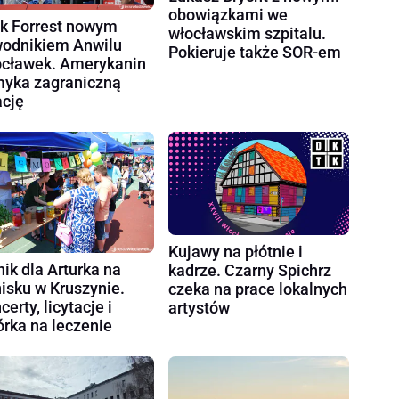
obowiązkami we
k Forrest nowym
włocławskim szpitalu.
odnikiem Anwilu
Pokieruje także SOR-em
cławek. Amerykanin
yka zagraniczną
ację
Kujawy na płótnie i
nik dla Arturka na
kadrze. Czarny Spichrz
nisku w Kruszynie.
czeka na prace lokalnych
certy, licytacje i
artystów
órka na leczenie