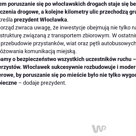
em poruszanie się po włocławskich drogach staje się b
czenia drogowe, a kolejne kilometry ulic przechodzą g
kreśla
prezydent Włocławka
.
rząd zwraca uwagę, że inwestycje obejmują nie tylko na
astrukturę związaną z transportem zbiorowym. W ostatni
 przebudowie przystanków, wiat oraz pętli autobusowyc
óżowania komunikacją miejską.
amy o bezpieczeństwo wszystkich uczestników ruchu – 
rzystów. Włocławek sukcesywnie rozbudowuje i moderni
rowe, by poruszanie się po mieście było nie tylko wygo
pieczne
– dodaje prezydent.