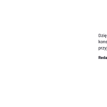
Dzię
kons
przy
Reda