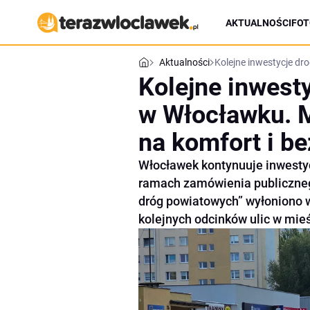
AKTUALNOŚCI
FOT
Aktualności
Kolejne inwestycje d
Kolejne inwest
w Włocławku. M
na komfort i b
Włocławek kontynuuje inwestyc
ramach zamówienia publiczneg
dróg powiatowych” wyłoniono 
kolejnych odcinków ulic w mieś