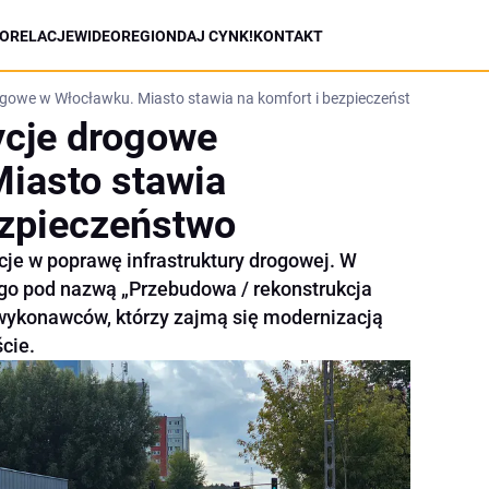
ORELACJE
WIDEO
REGION
DAJ CYNK!
KONTAKT
rogowe w Włocławku. Miasto stawia na komfort i bezpieczeństwo
ycje drogowe
iasto stawia
ezpieczeństwo
je w poprawę infrastruktury drogowej. W
o pod nazwą „Przebudowa / rekonstrukcja
wykonawców, którzy zajmą się modernizacją
cie.