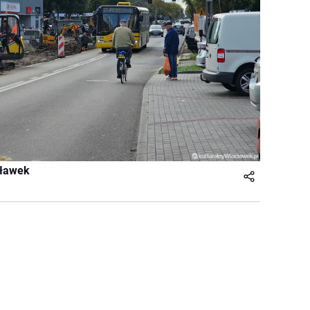
cławek