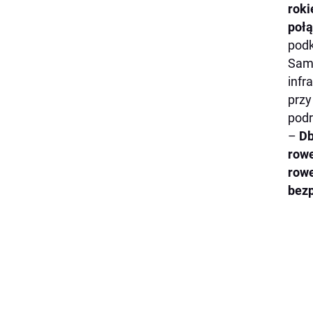
roki
połą
pod
Samo
infr
przy
podr
–
Db
rowe
rowe
bez