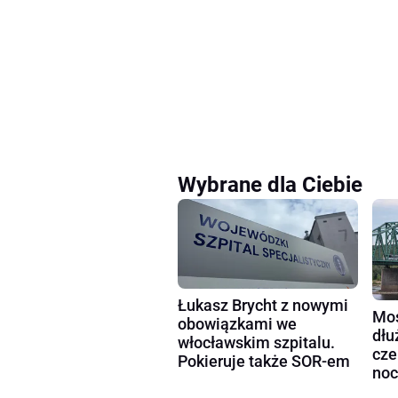
Wybrane dla Ciebie
Łukasz Brycht z nowymi
Mos
obowiązkami we
dłu
włocławskim szpitalu.
cze
Pokieruje także SOR-em
noc