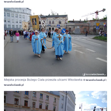
terazwloclawek.pl
Miejska procesja Bożego Ciała przeszła ulicami Włocławka
© terazwloclawek.pl |
terazwloclawek.pl