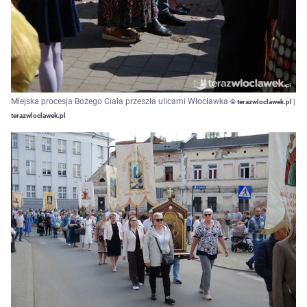
Miejska procesja Bożego Ciała przeszła ulicami Włocławka
© terazwloclawek.pl |
terazwloclawek.pl