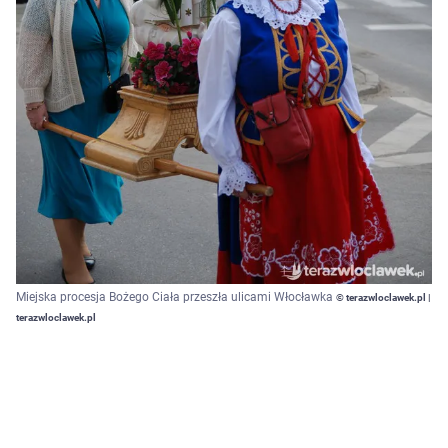
Miejska procesja Bożego Ciała przeszła ulicami Włocławka
© terazwloclawek.pl |
terazwloclawek.pl