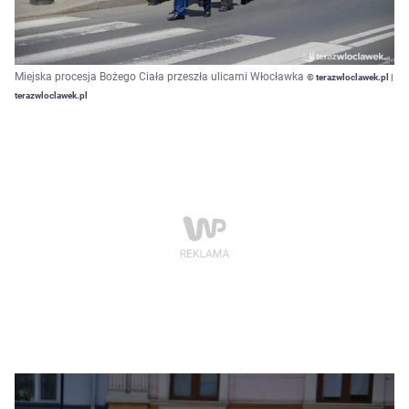
Miejska procesja Bożego Ciała przeszła ulicami Włocławka
© terazwloclawek.pl |
terazwloclawek.pl