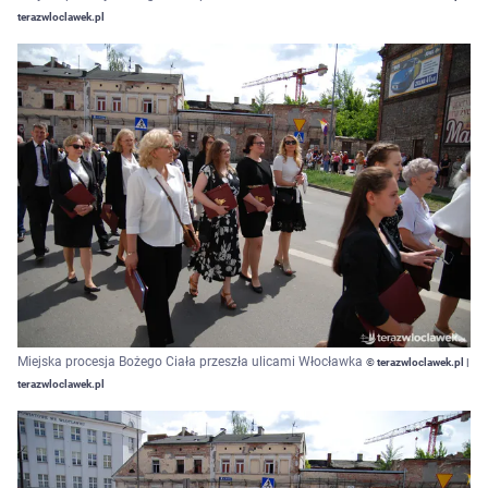
terazwloclawek.pl
Miejska procesja Bożego Ciała przeszła ulicami Włocławka
© terazwloclawek.pl |
terazwloclawek.pl