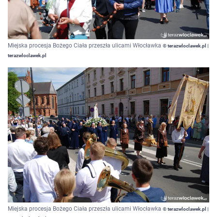
Miejska procesja Bożego Ciała przeszła ulicami Włocławka
© terazwloclawek.pl |
terazwloclawek.pl
Miejska procesja Bożego Ciała przeszła ulicami Włocławka
© terazwloclawek.pl |