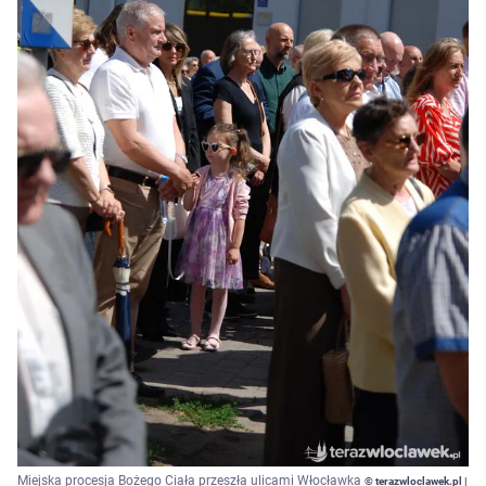
Miejska procesja Bożego Ciała przeszła ulicami Włocławka
© terazwloclawek.pl |