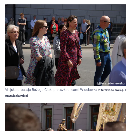
Miejska procesja Bożego Ciała przeszła ulicami Włocławka
© terazwloclawek.pl |
terazwloclawek.pl