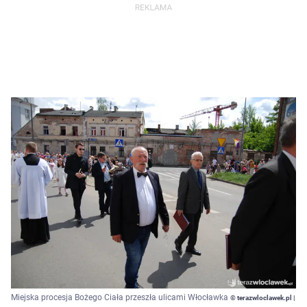
Miejska procesja Bożego Ciała przeszła ulicami Włocławka
© terazwloclawek.pl |