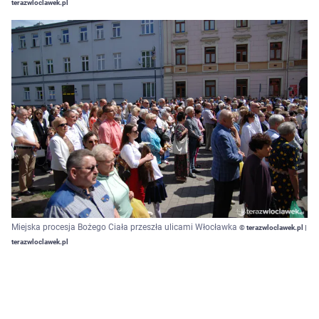
terazwloclawek.pl
Miejska procesja Bożego Ciała przeszła ulicami Włocławka
© terazwloclawek.pl |
terazwloclawek.pl