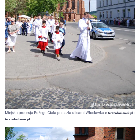
Miejska procesja Bożego Ciała przeszła ulicami Włocławka
© terazwloclawek.pl |
terazwloclawek.pl