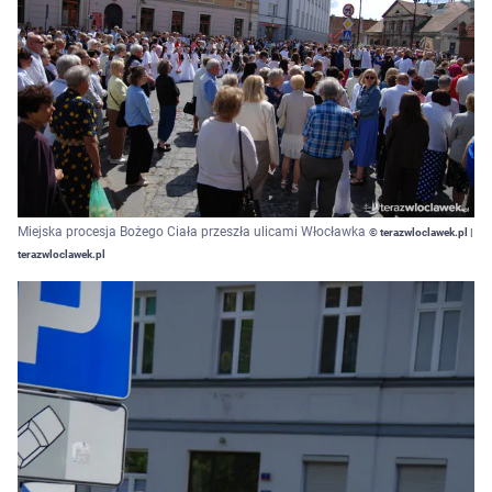
Miejska procesja Bożego Ciała przeszła ulicami Włocławka
© terazwloclawek.pl |
terazwloclawek.pl