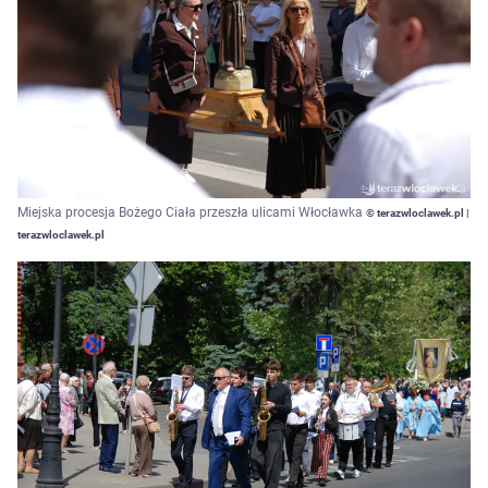
Miejska procesja Bożego Ciała przeszła ulicami Włocławka
© terazwloclawek.pl |
terazwloclawek.pl