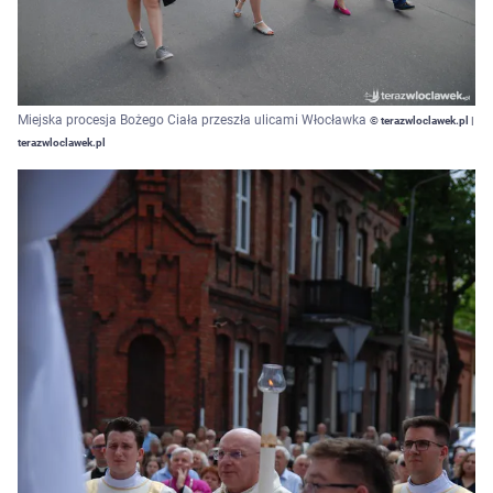
Miejska procesja Bożego Ciała przeszła ulicami Włocławka
© terazwloclawek.pl |
terazwloclawek.pl