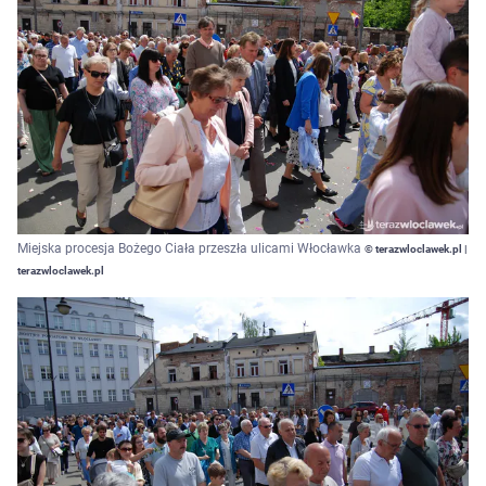
Miejska procesja Bożego Ciała przeszła ulicami Włocławka
© terazwloclawek.pl |
terazwloclawek.pl