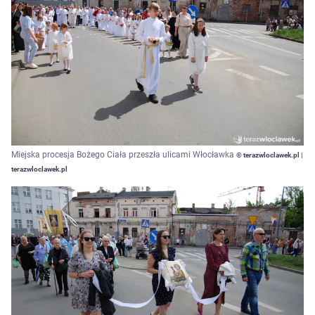
Miejska procesja Bożego Ciała przeszła ulicami Włocławka
© terazwloclawek.pl |
terazwloclawek.pl