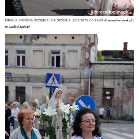
Miejska procesja Bożego Ciała przeszła ulicami Włocławka
© terazwloclawek.pl |
terazwloclawek.pl