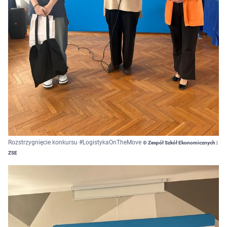
Rozstrzygnięcie konkursu #LogistykaOnTheMove
© Zespół Szkół Ekonomicznych |
ZSE