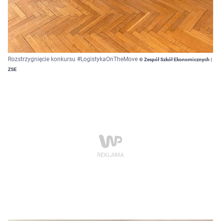
Rozstrzygnięcie konkursu #LogistykaOnTheMove
© Zespół Szkół Ekonomicznych |
ZSE