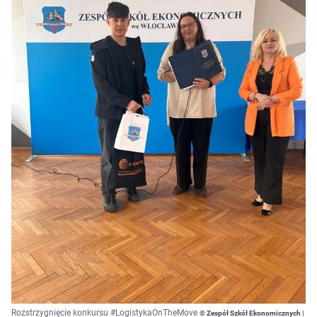
Rozstrzygnięcie konkursu #LogistykaOnTheMove
© Zespół Szkół Ekonomicznych |