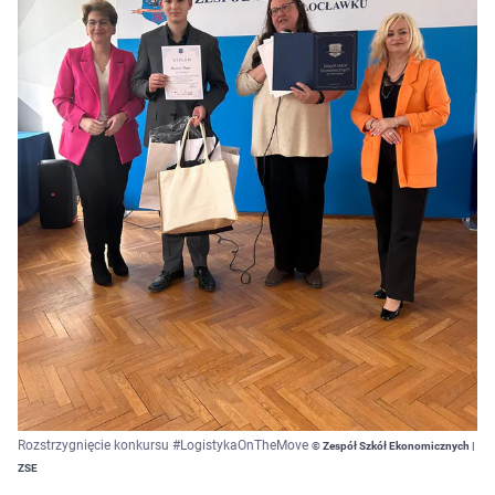
Rozstrzygnięcie konkursu #LogistykaOnTheMove
© Zespół Szkół Ekonomicznych |
ZSE