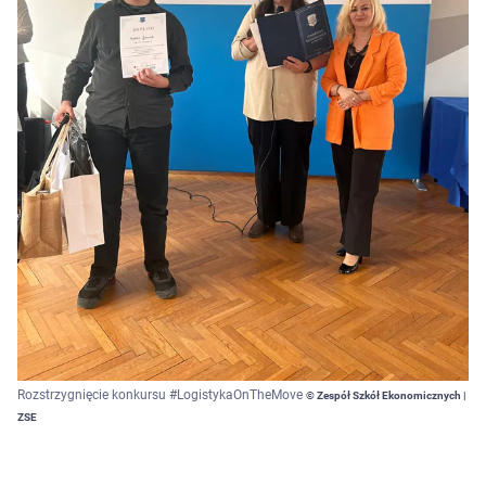
Rozstrzygnięcie konkursu #LogistykaOnTheMove
© Zespół Szkół Ekonomicznych |
ZSE