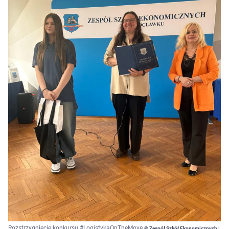
Rozstrzygnięcie konkursu #LogistykaOnTheMove
© Zespół Szkół Ekonomicznych |