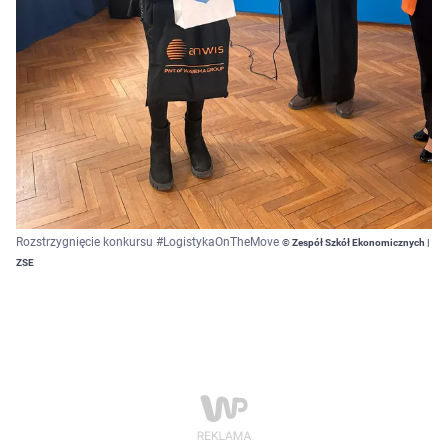
Rozstrzygnięcie konkursu #LogistykaOnTheMove
© Zespół Szkół Ekonomicznych |
ZSE