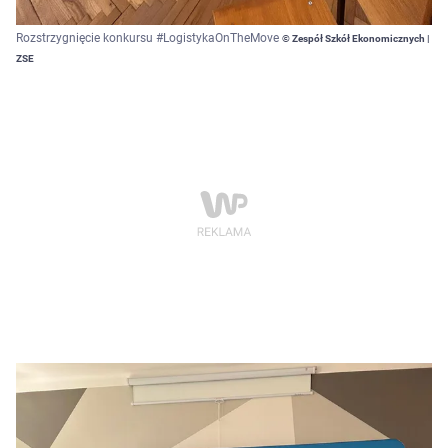
Rozstrzygnięcie konkursu #LogistykaOnTheMove
© Zespół Szkół Ekonomicznych |
ZSE