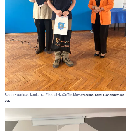
Rozstrzygnięcie konkursu #LogistykaOnTheMove
© Zespół Szkół Ekonomicznych |
ZSE