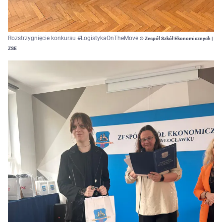
Rozstrzygnięcie konkursu #LogistykaOnTheMove
© Zespół Szkół Ekonomicznych |
ZSE