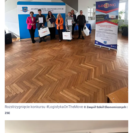
Rozstrzygnięcie konkursu #LogistykaOnTheMove
© Zespół Szkół Ekonomicznych |
ZSE