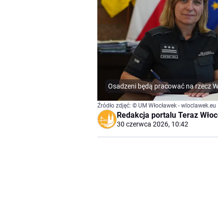
Osadzeni będą pracować na rzecz 
Źródło zdjęć: © UM Włocławek - wloclawek.eu 
Redakcja portalu Teraz Wło
30 czerwca 2026, 10:42