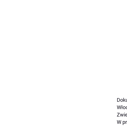
Doku
Włoc
Zwi
W pr