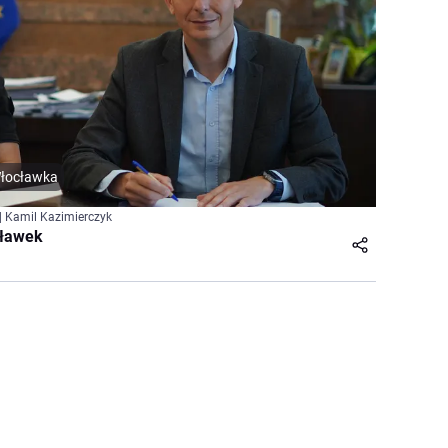
Włocławka
| Kamil Kazimierczyk
cławek