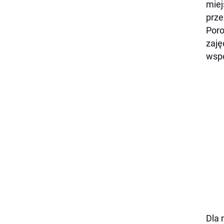
miej
prze
Poro
zaję
wspó
Dla 