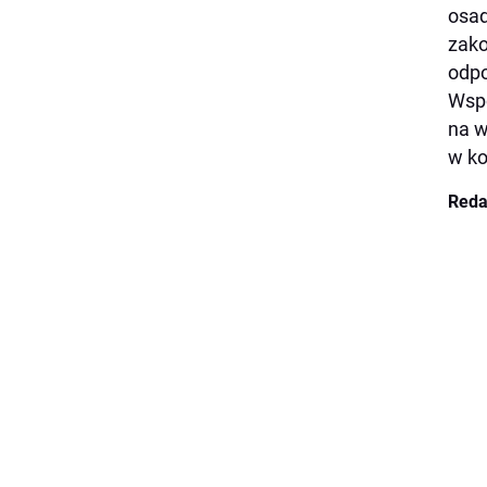
osad
zako
odpo
Wspó
na w
w ko
Reda