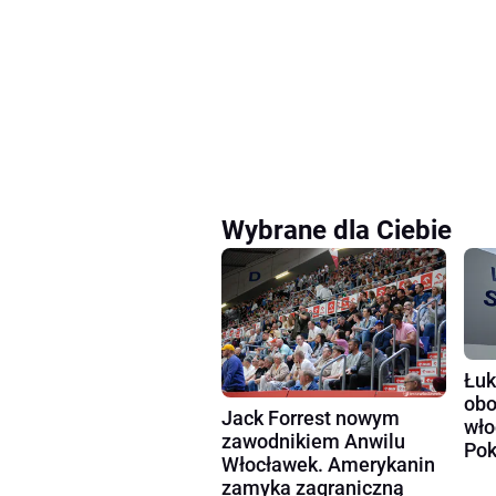
Wybrane dla Ciebie
Łuk
obo
Jack Forrest nowym
wło
zawodnikiem Anwilu
Pok
Włocławek. Amerykanin
zamyka zagraniczną