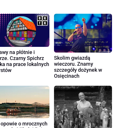
awy na płótnie i
Skolim gwiazdą
rze. Czarny Spichrz
wieczoru. Znamy
ka na prace lokalnych
szczegóły dożynek w
ystów
Osięcinach
 opowie o mrocznych