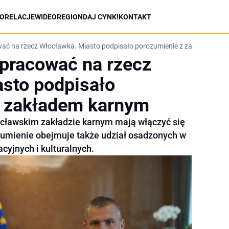
ORELACJE
WIDEO
REGION
DAJ CYNK!
KONTAKT
ać na rzecz Włocławka. Miasto podpisało porozumienie z zakładem ka
pracować na rzecz
sto podpisało
z zakładem karnym
cławskim zakładzie karnym mają włączyć się
zumienie obejmuje także udział osadzonych w
yjnych i kulturalnych.