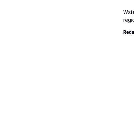
Wstę
regi
Reda