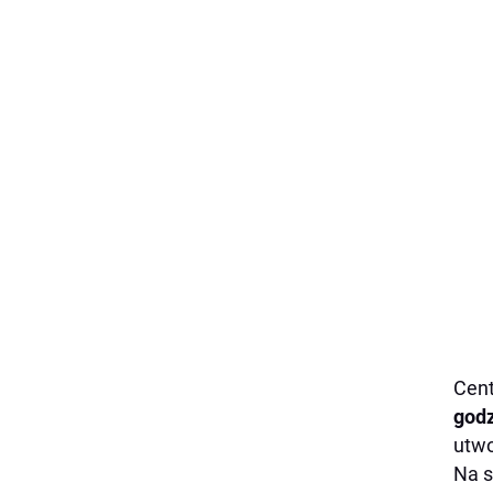
Cent
godz
utwo
Na s