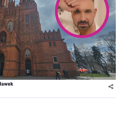
cławek