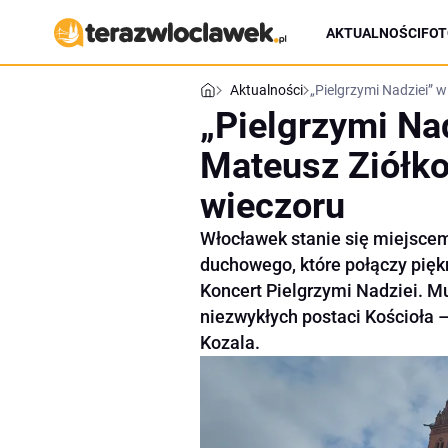
AKTUALNOŚCI
FOT
Aktualności
„Pielgrzymi Nadziei” 
„Pielgrzymi Na
Mateusz Ziółk
wieczoru
Włocławek stanie się miejsce
duchowego, które połączy pięk
Koncert Pielgrzymi Nadziei. M
niezwykłych postaci Kościoła –
Kozala.