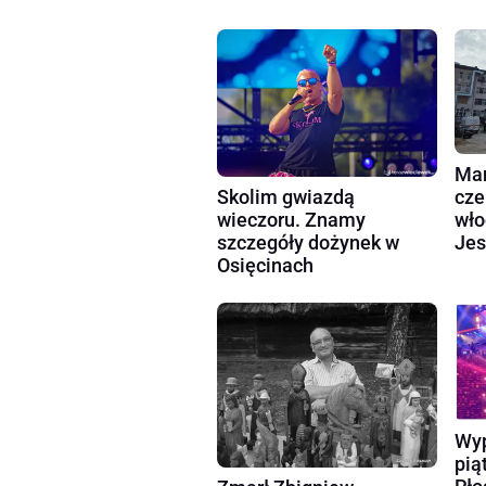
Mar
cze
Skolim gwiazdą
wło
wieczoru. Znamy
Jes
szczegóły dożynek w
Osięcinach
Wyp
pią