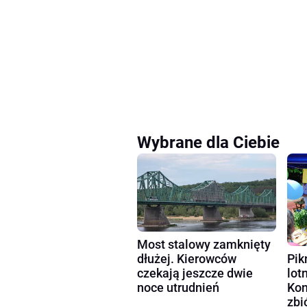
Wybrane dla Ciebie
Most stalowy zamknięty
dłużej. Kierowców
Pik
czekają jeszcze dwie
lot
noce utrudnień
Kon
zbi