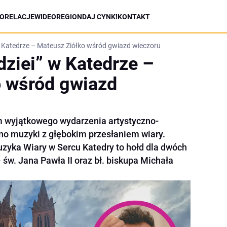
ORELACJE
WIDEO
REGION
DAJ CYNK!
KONTAKT
w Katedrze – Mateusz Ziółko wśród gwiazd wieczoru
dziei” w Katedrze –
o wśród gwiazd
m wyjątkowego wydarzenia artystyczno-
no muzyki z głębokim przesłaniem wiary.
uzyka Wiary w Sercu Katedry to hołd dla dwóch
 św. Jana Pawła II oraz bł. biskupa Michała