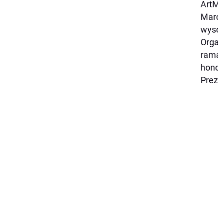
ArtM
Marc
wyso
Orga
ram
hono
Prez