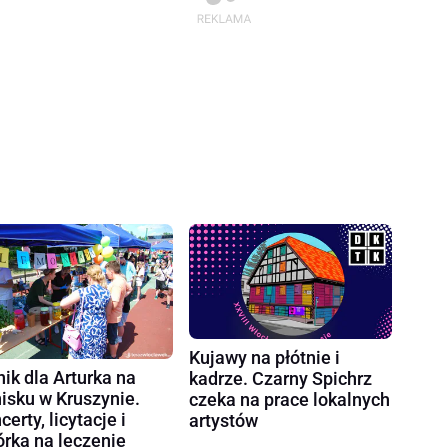
Kujawy na płótnie i
nik dla Arturka na
kadrze. Czarny Spichrz
nisku w Kruszynie.
czeka na prace lokalnych
certy, licytacje i
artystów
órka na leczenie