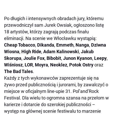
Po długich i intensywnych obradach jury, któremu
przewodniczył sam Jurek Owsiak, ogłoszono listę
18 artystów, którzy zagrają podczas finału
eliminacji. Na scenie we Włocławku wystąpią:
Cheap Tobacco
,
Dikanda
,
Emmeth
,
Nanga
,
Dziwna
Wiosna
,
High Ride
,
Adam Kalinowski
,
Jakub
Skorupa
,
Joulie Fox
,
Bibobit
,
Junon Kyanon
,
Leepy
,
Wiśniosz
,
LOR
,
Moyra
,
Neoklez
,
Potok Ostry
oraz
The Bad Tales
.
Każdy z tych wykonawców zaprezentuje się na
żywo przed publicznością i jurorami, by zawalczyć o
miejsce w oficjalnym line-upie 31. Pol’and’Rock
Festival. Dla wielu to ogromna szansa na przełom w
karierze i dotarcie do szerokiej publiczności –
występ na głównej scenie festiwalu to marzenie