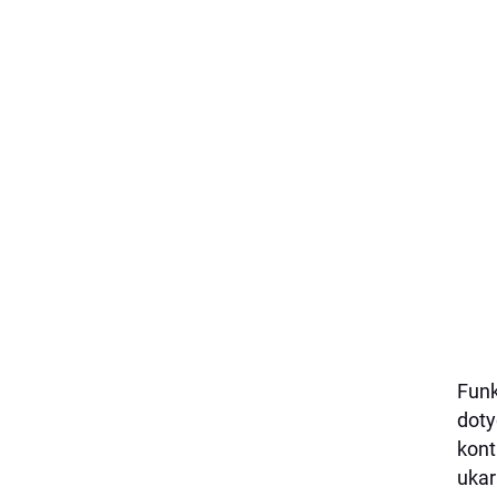
Funk
dot
kont
ukar