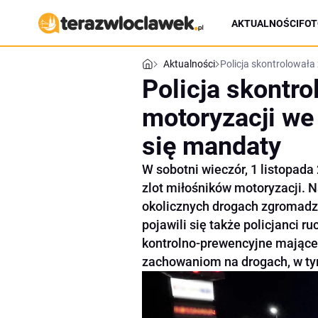
AKTUALNOŚCI
FOT
Aktualności
Policja skontrolowała
Policja skontro
motoryzacji we
się mandaty
W sobotni wieczór, 1 listopada
zlot miłośników motoryzacji. Na
okolicznych drogach zgromadzi
pojawili się także policjanci r
kontrolno-prewencyjne mające
zachowaniom na drogach, w t