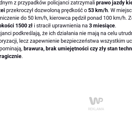
dnym z przypadków policjanci zatrzymali
prawo jazdy ki
ei
przekroczył dozwoloną prędkość o
53 km/h
. W miejsc
niczenie do 50 km/h, kierowca pędził ponad 100 km/h. 
kości 1500 zł
i stracił uprawnienia na
3 miesiące
.
cjanci podkreślają, że ich działania nie mają na celu utr
ryzacji, lecz zapewnienie bezpieczeństwa wszystkim u
pominają,
brawura, brak umiejętności czy zły stan tec
tragicznie
.