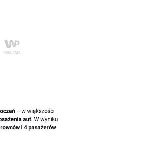
roczeń
– w większości
osażenia aut
. W wyniku
erowców i 4 pasażerów