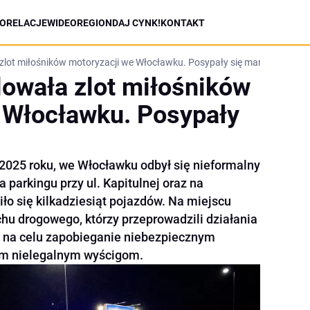
ORELACJE
WIDEO
REGION
DAJ CYNK!
KONTAKT
 zlot miłośników motoryzacji we Włocławku. Posypały się mandaty
lowała zlot miłośników
 Włocławku. Posypały
 2025 roku, we Włocławku odbył się nieformalny
 parkingu przy ul. Kapitulnej oraz na
ło się kilkadziesiąt pojazdów. Na miejscu
uchu drogowego, którzy przeprowadzili działania
 na celu zapobieganie niebezpiecznym
ym nielegalnym wyścigom.