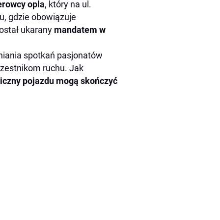
erowcy opla
, który na ul.
u, gdzie obowiązuje
Został ukarany
mandatem w
udniania spotkań pasjonatów
czestnikom ruchu. Jak
hniczny pojazdu mogą skończyć