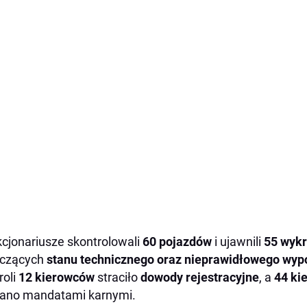
cjonariusze skontrolowali
60 pojazdów
i ujawnili
55 wyk
yczących
stanu technicznego oraz nieprawidłowego wyp
roli
12 kierowców
straciło
dowody rejestracyjne
, a
44 ki
ano mandatami karnymi.