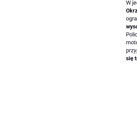
W je
Okrz
ogra
wyso
Poli
moto
przy
się 