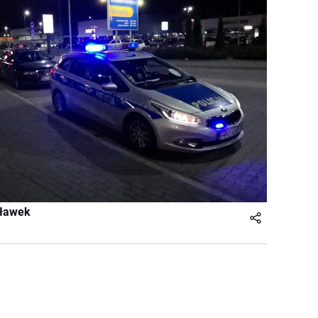
cławek