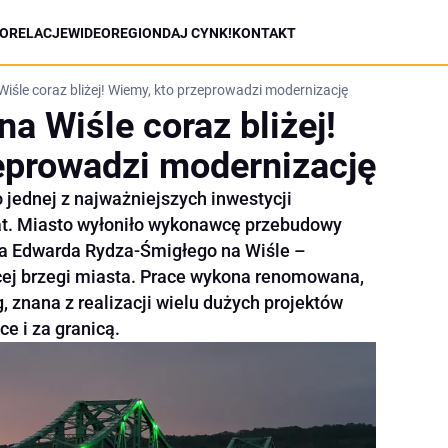
ORELACJE
WIDEO
REGION
DAJ CYNK!
KONTAKT
śle coraz bliżej! Wiemy, kto przeprowadzi modernizację
a Wiśle coraz bliżej!
eprowadzi modernizację
 jednej z najważniejszych inwestycji
 lat. Miasto wyłoniło wykonawcę przebudowy
a Edwarda Rydza-Śmigłego na Wiśle –
cej brzegi miasta. Prace wykona renomowana,
 znana z realizacji wielu dużych projektów
e i za granicą.