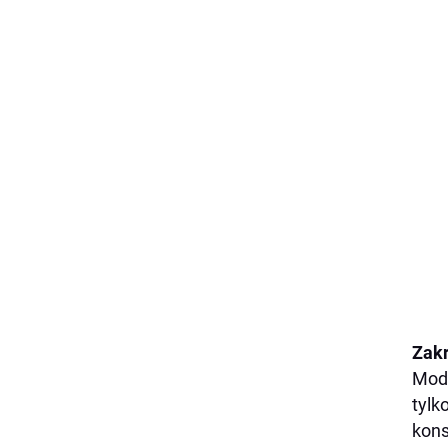
Zakr
Mode
tylk
kons