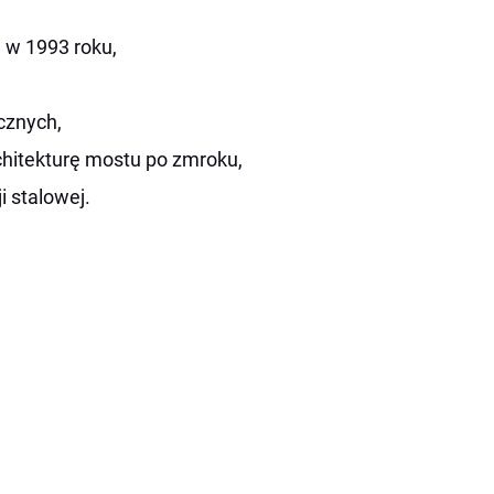
e w 1993 roku,
cznych,
rchitekturę mostu po zmroku,
i stalowej.