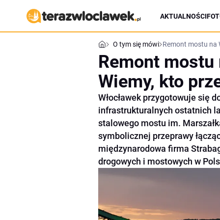
AKTUALNOŚCI
FOT
O tym się mówi
Remont mostu na Wi
Remont mostu n
Wiemy, kto prz
Włocławek przygotowuje się do
infrastrukturalnych ostatnich
stalowego mostu im. Marszałk
symbolicznej przeprawy łączą
międzynarodowa firma Strabag,
drogowych i mostowych w Polsc