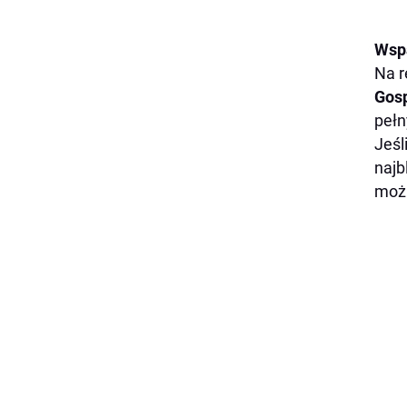
Wsp
Na r
Gos
pełn
Jeśl
najb
możl