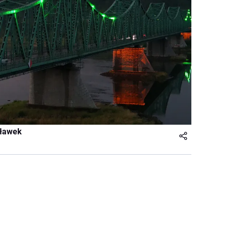
cławek