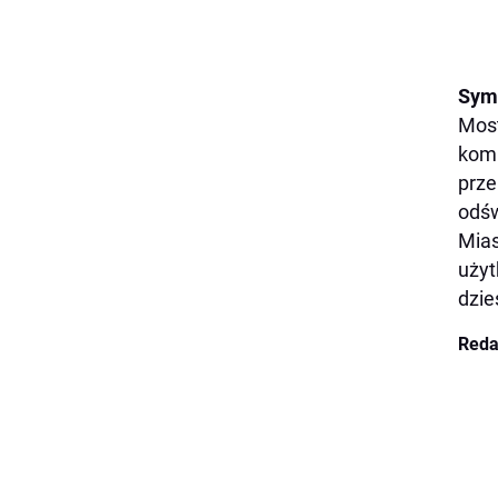
Sym
Most
komu
prze
odśw
Mias
użyt
dzie
Reda