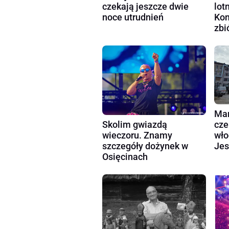
czekają jeszcze dwie
lot
noce utrudnień
Kon
zbi
Mar
cze
Skolim gwiazdą
wło
wieczoru. Znamy
Jes
szczegóły dożynek w
Osięcinach