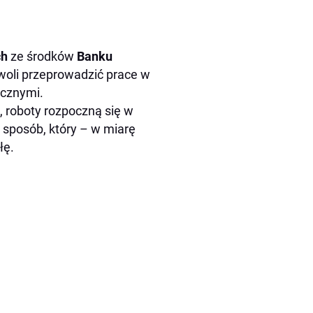
ch
ze środków
Banku
woli przeprowadzić prace w
icznymi.
, roboty rozpoczną się w
 sposób, który – w miarę
łę.