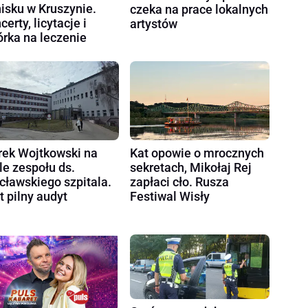
nisku w Kruszynie.
czeka na prace lokalnych
certy, licytacje i
artystów
órka na leczenie
ek Wojtkowski na
Kat opowie o mrocznych
le zespołu ds.
sekretach, Mikołaj Rej
cławskiego szpitala.
zapłaci cło. Rusza
t pilny audyt
Festiwal Wisły