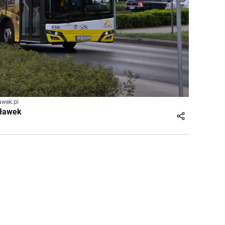
awek.pl
cławek