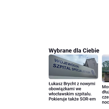
Wybrane dla Ciebie
Łukasz Brycht z nowymi
Mos
obowiązkami we
dłu
włocławskim szpitalu.
cze
Pokieruje także SOR-em
noc