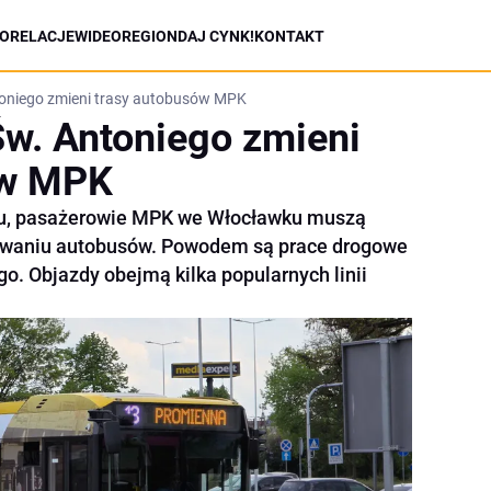
ORELACJE
WIDEO
REGION
DAJ CYNK!
KONTAKT
toniego zmieni trasy autobusów MPK
Św. Antoniego zmieni
ów MPK
ku, pasażerowie MPK we Włocławku muszą
sowaniu autobusów. Powodem są prace drogowe
o. Objazdy obejmą kilka popularnych linii