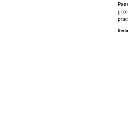
Pasa
prze
pra
Reda