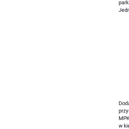
park
Jedn
Doda
przy
MPK 
w ki