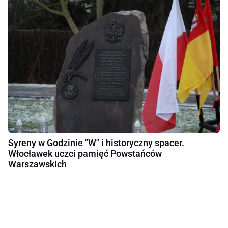
Syreny w Godzinie "W" i historyczny spacer.
Włocławek uczci pamięć Powstańców
Warszawskich