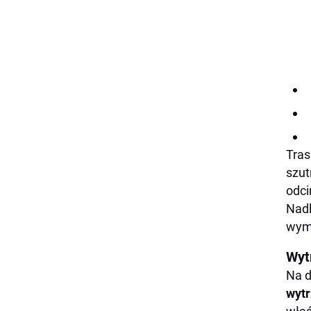
Tras
szut
odci
Nadl
wym
Wyt
Na d
wytr