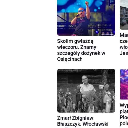
Mar
cze
Skolim gwiazdą
wło
wieczoru. Znamy
Jes
szczegóły dożynek w
Osięcinach
Wyp
pią
Pło
Zmarł Zbigniew
pol
Błaszczyk. Włocławski