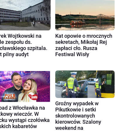
ek Wojtkowski na
Kat opowie o mrocznych
le zespołu ds.
sekretach, Mikołaj Rej
cławskiego szpitala.
zapłaci cło. Rusza
t pilny audyt
Festiwal Wisły
Groźny wypadek w
ad z Włocławka na
Pikutkowie i setki
tkowy wieczór. W
skontrolowanych
cku wystąpi czołówka
kierowców. Szalony
skich kabaretów
weekend na