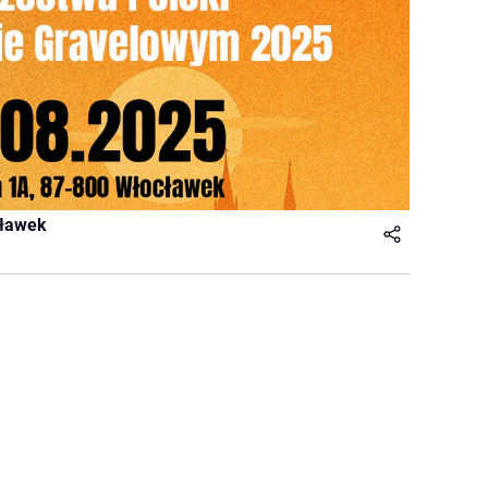
cławek