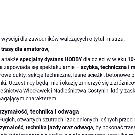
wyścigi dla zawodników walczących o tytuł mistrza,
trasy dla amatorów
,
a także
specjalny dystans HOBBY
dla dzieci w wieku
10
a zapowiada się spektakularnie –
szybka, techniczna i 
rowe dukty, sekcje techniczne, leśne ścieżki, betonowe pł
nki. Uczestnicy będą mieli okazję zmierzyć się z zróżn
eśnictwa Włocławek i Nadleśnictwa Gostynin, który zasko
agającym charakterem.
rzymałość, technika i odwaga
ługich, otwartych szutrach i zacienionych leśnych prze
zymałość, technika jazdy oraz odwaga
, by pokonać tras