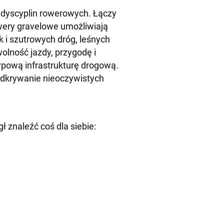
ę dyscyplin rowerowych. Łączy
owery gravelowe umożliwiają
i szutrowych dróg, leśnych
wolność jazdy, przygodę i
pową infrastrukturę drogową.
 odkrywanie nieoczywistych
ł znaleźć coś dla siebie: