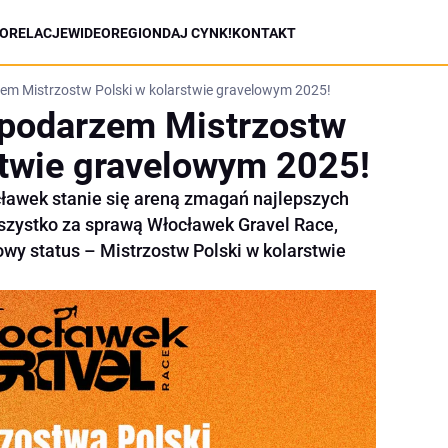
ORELACJE
WIDEO
REGION
DAJ CYNK!
KONTAKT
m Mistrzostw Polski w kolarstwie gravelowym 2025!
podarzem Mistrzostw
stwie gravelowym 2025!
cławek stanie się areną zmagań najlepszych
szystko za sprawą Włocławek Gravel Race,
owy status – Mistrzostw Polski w kolarstwie