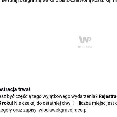
nie tutaj rozegra się walka o biało-czerwoną koszulkę mis
stracja trwa!
sz być częścią tego wyjątkowego wydarzenia?
Rejestra
 roku!
Nie czekaj do ostatniej chwili – liczba miejsc jest
egóły oraz zapisy: wloclawekgravelrace.pl