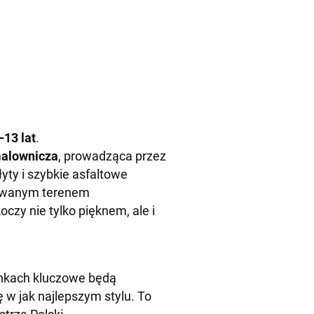
–13 lat
.
malownicza
, prowadząca przez
yty i szybkie asfaltowe
icowanym terenem
czy nie tylko pięknem, ale i
cinkach kluczowe będą
ę w jak najlepszym stylu. To