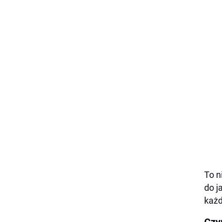
To n
do j
każd