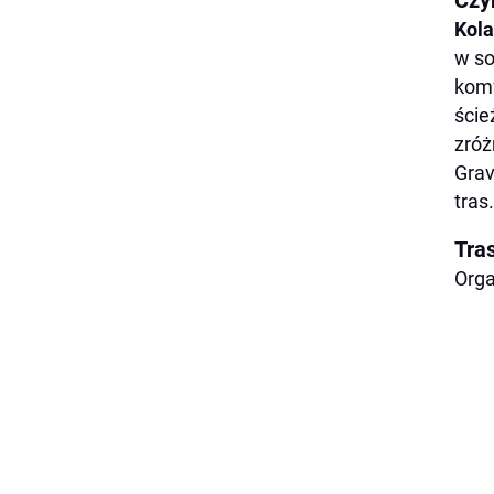
Czy
Kola
w so
komf
ście
zróż
Grav
tras.
Tra
Orga