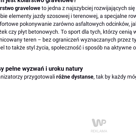
m jest kolarstwo gravelowe?
rstwo gravelowe
to jedna z najszybciej rozwijających si
bie elementy jazdy szosowej i terenowej, a specjalne r
ortowe pokonywanie zarówno asfaltowych odcinków, jak 
żek czy płyt betonowych. To sport dla tych, którzy cenią 
nicowany teren – bez ograniczeń wyznaczanych przez ty
el to także styl życia, społeczność i sposób na aktywne
sy pełne wyzwań i uroku natury
nizatorzy przygotowali
różne dystanse
, tak by każdy móg