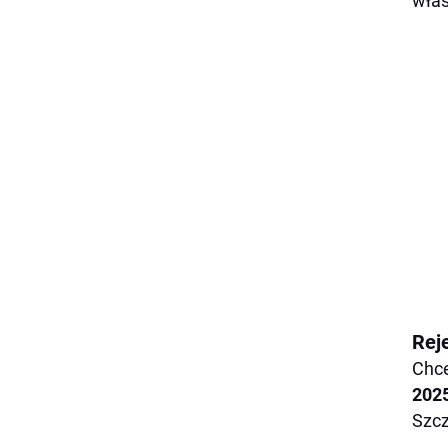
właś
Reje
Chce
2025
Szcz