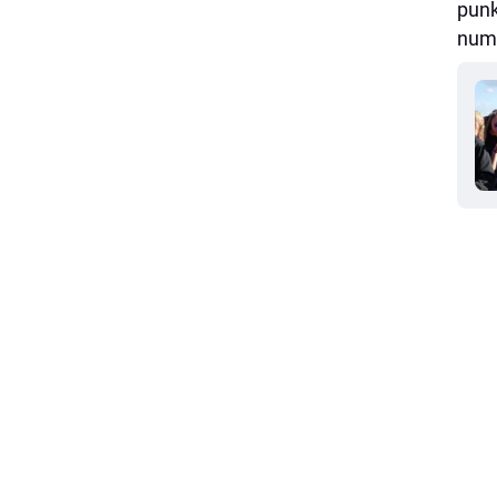
punk
nume