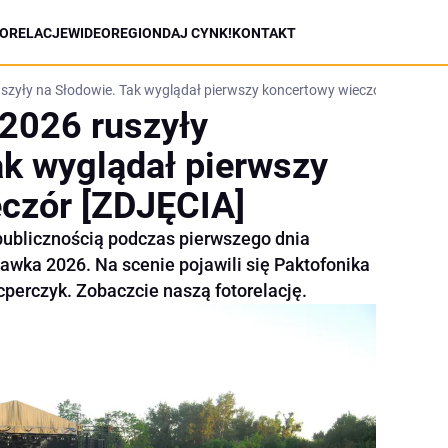
ORELACJE
WIDEO
REGION
DAJ CYNK!
KONTAKT
szyły na Słodowie. Tak wyglądał pierwszy koncertowy wieczór [ZDJĘCIA
2026 ruszyły
ak wyglądał pierwszy
czór [ZDJĘCIA]
 publicznością podczas pierwszego dnia
awka 2026. Na scenie pojawili się Paktofonika
acperczyk. Zobaczcie naszą fotorelację.