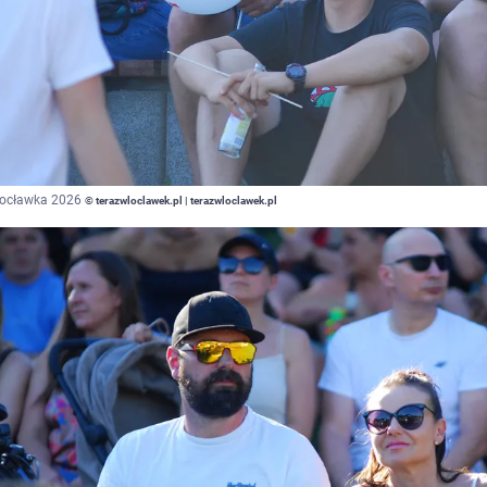
łocławka 2026
© terazwloclawek.pl | terazwloclawek.pl