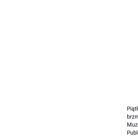
Piąt
brzm
Muzy
Publ