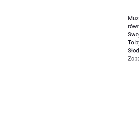
Muzy
równ
Swoj
To b
Słod
Zoba