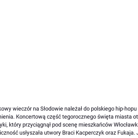
kowy wieczór na Słodowie należał do polskiego hip-hopu
ienia. Koncertową część tegorocznego święta miasta o
ki, który przyciągnął pod scenę mieszkańców Włocławka
iczność usłyszała utwory Braci Kacperczyk oraz Fukaja