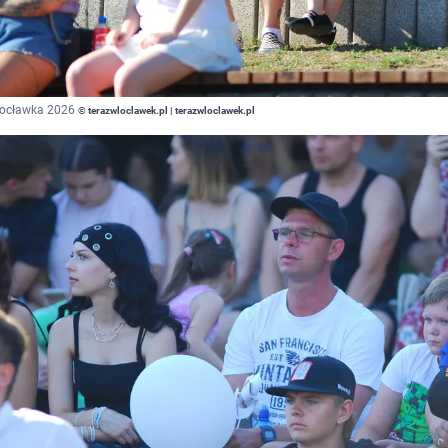
łocławka 2026
© terazwloclawek.pl | terazwloclawek.pl