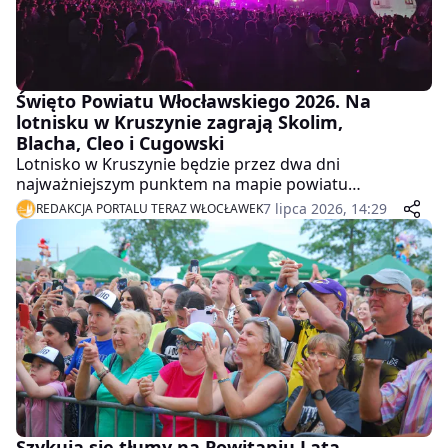
Święto Powiatu Włocławskiego 2026. Na
lotnisku w Kruszynie zagrają Skolim,
Blacha, Cleo i Cugowski
Lotnisko w Kruszynie będzie przez dwa dni
najważniejszym punktem na mapie powiatu
włocławskiego. W programie są koncerty, Festiwal
7 lipca 2026, 14:29
REDAKCJA PORTALU TERAZ WŁOCŁAWEK
Smaku, pokazy lotnicze, atrakcje dla dzieci i wspólne
gotowanie.
Szykują się tłumy na Powitaniu Lata.