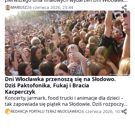
pierwszego dnia finałowych wydarzeń Dni Włocławka
2026. Na scenie pojawili się Paktofonika Orkiestra,
26 czerwca 2026, 23:44
MARIUSZ
Fukaj oraz Bracia Kacperczyk. Zobaczcie naszą
fotorelację.
Dni Włocławka przenoszą się na Słodowo.
Dziś Paktofonika, Fukaj i Bracia
Kacperczyk
Koncerty, jarmark, food trucki i animacje dla dzieci –
tak zapowiada się piątek na Słodowie. Dziś rozpoczyna
się finałowy weekend Dni Włocławka, który potrwa do
26 czerwca 2026, 10:11
REDAKCJA PORTALU TERAZ WŁOCŁAWEK
niedzieli.