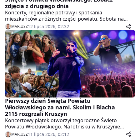
zdjęcia z drugiego dnia
Koncerty, regionalne potrawy i spotkania
mieszkańców z różnych części powiatu. Sobota na
lotnisku w Kruszynie była finałem tegorocznego
12 lipca 2026, 02:32
MARIUSZ
Święta Powiatu Włocławskiego.
Pierwszy dzień Święta Powiatu
Włocławskiego za nami. Skolim i Blacha
2115 rozgrzali Kruszyn
Koncertowy piątek otworzył tegoroczne Święto
Powiatu Włocławskiego. Na lotnisku w Kruszynie
wystąpili artyści reprezentujący taneczne i hip-hopowe
11 lipca 2026, 02:12
MARIUSZ
brzmienia.