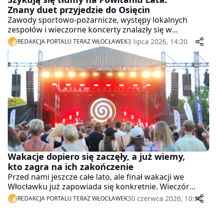
Znany duet przyjedzie do Osięcin
Zawody sportowo-pożarnicze, występy lokalnych
zespołów i wieczorne koncerty znalazły się w
programie Powitania Lata w Osięcinach. Impreza
3 lipca 2026, 14:20
REDAKCJA PORTALU TERAZ WŁOCŁAWEK
odbędzie się na miejscowym stadionie sportowym.
Wakacje dopiero się zaczęły, a już wiemy,
kto zagra na ich zakończenie
Przed nami jeszcze całe lato, ale finał wakacji we
Włocławku już zapowiada się konkretnie. Wieczór
będzie też ważny dla kibiców Anwilu Włocławek.
30 czerwca 2026, 10:58
REDAKCJA PORTALU TERAZ WŁOCŁAWEK