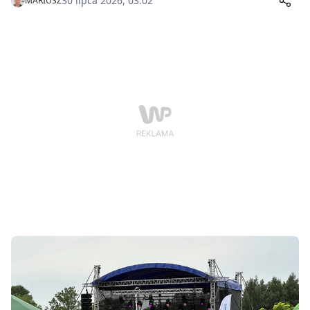
30 lipca 2026, 03:02
MARIUSZ
Festiwalu Wisły. Organizatorzy przedstawili
szczegółowy program wydarzeń zaplanowanych na 7 i
8 sierpnia.