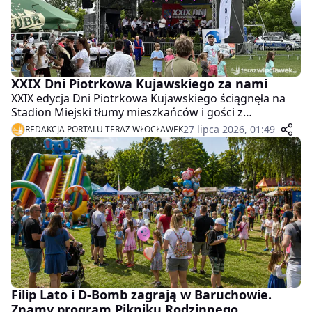
XXIX Dni Piotrkowa Kujawskiego za nami
XXIX edycja Dni Piotrkowa Kujawskiego ściągnęła na
Stadion Miejski tłumy mieszkańców i gości z
okolicznych gmin.
27 lipca 2026, 01:49
REDAKCJA PORTALU TERAZ WŁOCŁAWEK
Filip Lato i D-Bomb zagrają w Baruchowie.
Znamy program Pikniku Rodzinnego