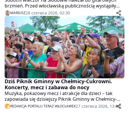
brzmień. Przed włocławską publicznością wystąpiły
zespoły Pull The Wire, Myslovitz oraz T.Love, a park
28 czerwca 2026, 02:30
MARIUSZ
ponownie wypełnił się mieszkańcami miasta i gośćmi z
regionu.
Dziś Piknik Gminny w Chełmicy-Cukrowni.
Koncerty, mecz i zabawa do nocy
Muzyka, pokazowy mecz i atrakcje dla dzieci – tak
zapowiada się dzisiejszy Piknik Gminny w Chełmicy-
Cukrowni. Impreza rozpocznie się po południu i
27 czerwca 2026, 13:06
REDAKCJA PORTALU TERAZ WŁOCŁAWEK
potrwa do późnych godzin wieczornych.