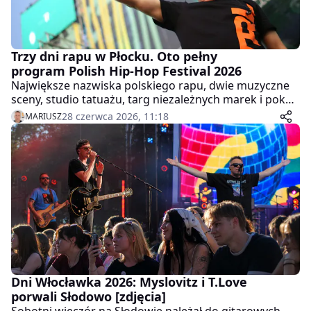
Trzy dni rapu w Płocku. Oto pełny
program Polish Hip-Hop Festival 2026
Największe nazwiska polskiego rapu, dwie muzyczne
sceny, studio tatuażu, targ niezależnych marek i pokaz
motoryzacyjny na Starym Rynku. Polish Hip-Hop
28 czerwca 2026, 11:18
MARIUSZ
Festival 2026 rozpocznie się już w czwartek, 2 lipca, i
potrwa do sobotniej nocy.
Dni Włocławka 2026: Myslovitz i T.Love
porwali Słodowo [zdjęcia]
Sobotni wieczór na Słodowie należał do gitarowych