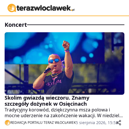
koncert
Skolim gwiazdą wieczoru. Znamy
szczegóły dożynek w Osięcinach
Tradycyjny korowód, dziękczynna msza polowa i
mocne uderzenie na zakończenie wakacji. W niedzielę,
16 sierpnia, w Osięcinach odbędą się gminno-
5 sierpnia 2026, 15:52
REDAKCJA PORTALU TERAZ WŁOCŁAWEK
parafialne dożynki. Główną gwiazdą tegorocznej