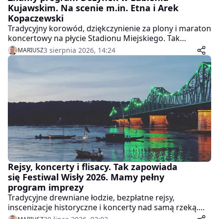
Kujawskim. Na scenie m.in. Etna i Arek
Kopaczewski
Tradycyjny korowód, dziękczynienie za plony i maraton
koncertowy na płycie Stadionu Miejskiego. Tak
zapowiada się oficjalny program tegorocznego święta
3 sierpnia 2026, 14:24
MARIUSZ
plonów.
Rejsy, koncerty i flisacy. Tak zapowiada
się Festiwal Wisły 2026. Mamy pełny
program imprezy
Tradycyjne drewniane łodzie, bezpłatne rejsy,
inscenizacje historyczne i koncerty nad samą rzeką.
Włocławek rozpocznie jubileuszową, dziesiątą edycję