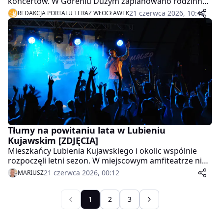
koncertów. W Goreniu Dużym zaplanowano rodzinne
powitanie lata z zespołem Toledo, natomiast w
21 czerwca 2026, 10:49
REDAKCJA PORTALU TERAZ WŁOCŁAWEK
Boniewie odbędzie się kolejna edycja Festiwalu
Zespołów Weselnych. Gwiazdą wieczoru będzie grupa
MIG.
Tłumy na powitaniu lata w Lubieniu
Kujawskim [ZDJĘCIA]
Mieszkańcy Lubienia Kujawskiego i okolic wspólnie
rozpoczęli letni sezon. W miejscowym amfiteatrze nie
zabrakło muzyki, atrakcji dla dzieci, lokalnych stoisk i
21 czerwca 2026, 00:12
MARIUSZ
zabawy, która trwała do późnych godzin nocnych.
1
2
3