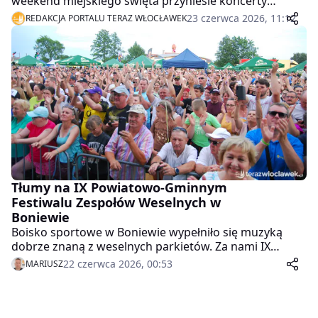
weekend miejskiego święta przyniesie koncerty
znanych wykonawców, Włocławski Jarmark, strefę
23 czerwca 2026, 11:12
REDAKCJA PORTALU TERAZ WŁOCŁAWEK
foodtrucków, spotkanie z twórcami internetowymi i
występy młodych artystów.
Tłumy na IX Powiatowo-Gminnym
Festiwalu Zespołów Weselnych w
Boniewie
Boisko sportowe w Boniewie wypełniło się muzyką
dobrze znaną z weselnych parkietów. Za nami IX
Powiatowo-Gminny Festiwal Zespołów Weselnych,
22 czerwca 2026, 00:53
MARIUSZ
którego główną gwiazdą był zespół MIG.