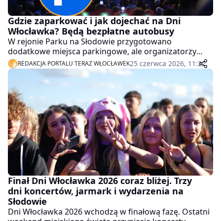
Gdzie zaparkować i jak dojechać na Dni
Włocławka? Będą bezpłatne autobusy
W rejonie Parku na Słodowie przygotowano
dodatkowe miejsca parkingowe, ale organizatorzy
zachęcają też do skorzystania z bezpłatnych
25 czerwca 2026, 11:22
REDAKCJA PORTALU TERAZ WŁOCŁAWEK
autobusów. Na koncerty dowiozą mieszkańców trzy
specjalne linie MPK.
Finał Dni Włocławka 2026 coraz bliżej. Trzy
dni koncertów, jarmark i wydarzenia na
Słodowie
Dni Włocławka 2026 wchodzą w finałową fazę. Ostatni