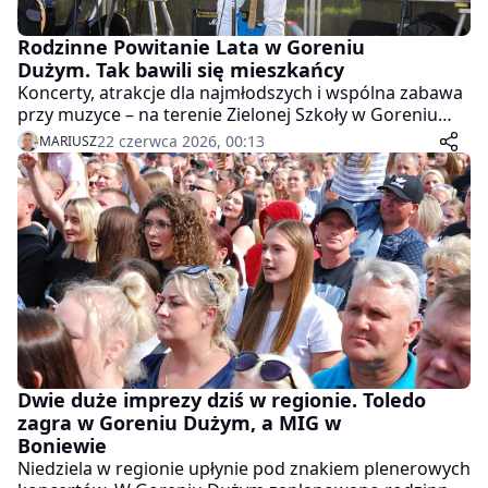
Rodzinne Powitanie Lata w Goreniu
Dużym. Tak bawili się mieszkańcy
Koncerty, atrakcje dla najmłodszych i wspólna zabawa
przy muzyce – na terenie Zielonej Szkoły w Goreniu
Dużym odbyło się Rodzinne Powitanie Lata. Zobaczcie
22 czerwca 2026, 00:13
MARIUSZ
naszą fotorelację.
Dwie duże imprezy dziś w regionie. Toledo
zagra w Goreniu Dużym, a MIG w
Boniewie
Niedziela w regionie upłynie pod znakiem plenerowych