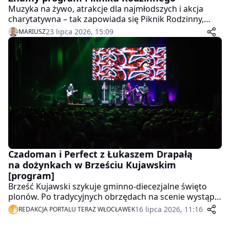
Muzyka na żywo, atrakcje dla najmłodszych i akcja
charytatywna – tak zapowiada się Piknik Rodzinny,
który odbędzie się w połowie sierpnia w Baruchowie.
23 lipca 2026, 15:09
MARIUSZ
Organizatorzy właśnie przedstawili program
wydarzenia.
Czadoman i Perfect z Łukaszem Drapałą
na dożynkach w Brześciu Kujawskim
[program]
Brześć Kujawski szykuje gminno-diecezjalne święto
plonów. Po tradycyjnych obrzędach na scenie wystąpią
Czadoman, Trikato oraz Perfect z Łukaszem Drapałą.
16 lipca 2026, 11:16
REDAKCJA PORTALU TERAZ WŁOCŁAWEK
Wieczór zakończy dyskoteka pod gwiazdami.