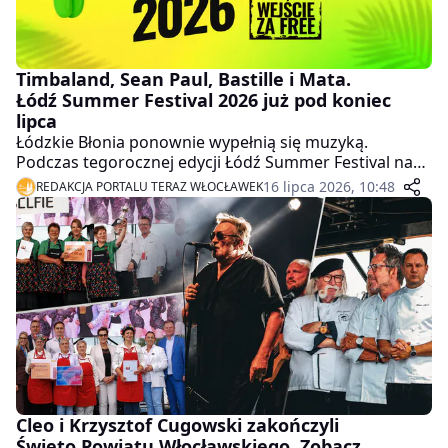
Timbaland, Sean Paul, Bastille i Mata.
Łódź Summer Festival 2026 już pod koniec
lipca
Łódzkie Błonia ponownie wypełnią się muzyką.
Podczas tegorocznej edycji Łódź Summer Festival na
dwóch scenach wystąpią 24 zespoły i artyści, w tym
16 lipca 2026, 10:48
REDAKCJA PORTALU TERAZ WŁOCŁAWEK
sześć zagranicznych gwiazd. Wstęp na wszystkie
koncerty będzie bezpłatny.
Cleo i Krzysztof Cugowski zakończyli
Święto Powiatu Włocławskiego. Zobacz