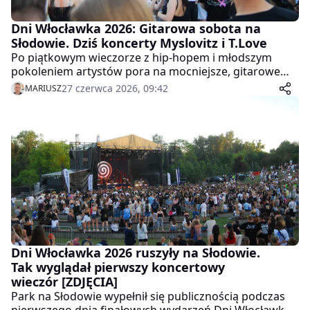
Dni Włocławka 2026: Gitarowa sobota na
Słodowie. Dziś koncerty Myslovitz i T.Love
Po piątkowym wieczorze z hip-hopem i młodszym
pokoleniem artystów pora na mocniejsze, gitarowe
granie. W sobotę na Słodowie wystąpią Pull The Wire,
27 czerwca 2026, 09:42
MARIUSZ
Myslovitz oraz T.Love. Koncerty ruszą późnym
popołudniem.
Dni Włocławka 2026 ruszyły na Słodowie.
Tak wyglądał pierwszy koncertowy
wieczór [ZDJĘCIA]
Park na Słodowie wypełnił się publicznością podczas