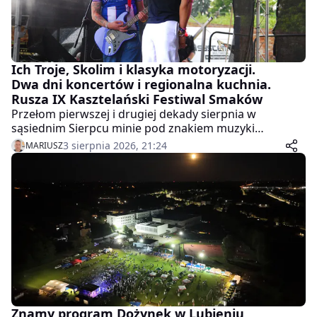
Ich Troje, Skolim i klasyka motoryzacji.
Dwa dni koncertów i regionalna kuchnia.
Rusza IX Kasztelański Festiwal Smaków
Przełom pierwszej i drugiej dekady sierpnia w
sąsiednim Sierpcu minie pod znakiem muzyki
rozrywkowej i regionalnych kulinariów. Na Osiedlu
3 sierpnia 2026, 21:24
MARIUSZ
Paderewskiego rusza dziewiąta edycja
Kasztelańskiego Festiwalu Smaków. W programie
znalazły się m.in. koncerty ogólnopolskich gwiazd, zlot
klasyków oraz otwarty konkurs kulinarny.
Znamy program Dożynek w Lubieniu