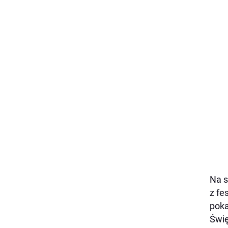
Na s
z fe
poka
Świę