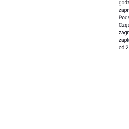
godz
zapr
Pods
Częś
zagr
zapl
od 2