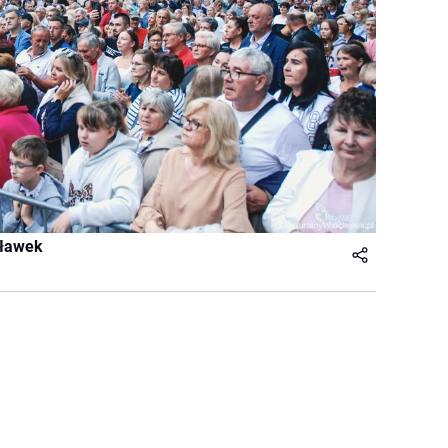
cławek