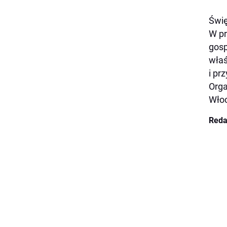
Świę
W pr
gosp
właś
i pr
Orga
Włoc
Reda