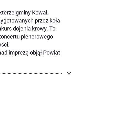
kterze gminy Kowal.
rzygotowanych przez koła
kurs dojenia krowy. To
 koncertu plenerowego
ści.
nad imprezą objął Powiat