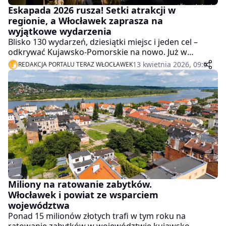
Eskapada 2026 rusza! Setki atrakcji w
regionie, a Włocławek zaprasza na
wyjątkowe wydarzenia
Blisko 130 wydarzeń, dziesiątki miejsc i jeden cel –
odkrywać Kujawsko-Pomorskie na nowo. Już w
weekend 18–19 kwietnia startuje kolejna edycja
13 kwietnia 2026, 09:51
REDAKCJA PORTALU TERAZ WŁOCŁAWEK
Eskapady – największego wydarzenia krajoznawczego
w regionie. W programie nie zabraknie także
propozycji z Włocławka.
Miliony na ratowanie zabytków.
Włocławek i powiat ze wsparciem
województwa
Ponad 15 milionów złotych trafi w tym roku na