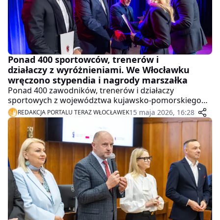
Ponad 400 sportowców, trenerów i
działaczy z wyróżnieniami. We Włocławku
wręczono stypendia i nagrody marszałka
Ponad 400 zawodników, trenerów i działaczy
sportowych z województwa kujawsko-pomorskiego
otrzymało stypendia i nagrody zarządu województwa
15 maja 2026, 16:28
REDAKCJA PORTALU TERAZ WŁOCŁAWEK
za wyniki osiągnięte w ubiegłym roku. Gala odbyła się
15 maja, w Centrum Kultury "Browar B" we Włocławku.