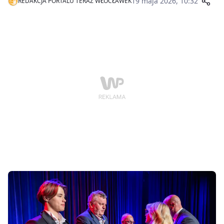
19 maja 2026, 10:32
REDAKCJA PORTALU TERAZ WŁOCŁAWEK
obchodziła setne urodziny i została uhonorowana
Medalem Marszałka Województwa Unitas Durat
Palatinatus Cuiaviano-Pomeraniensis.