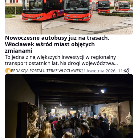
Nowoczesne autobusy już na trasach.
Włocławek wśród miast objętych
zmianami
To jedna z największych inwestycji w regionalny
transport ostatnich lat. Na drogi województwa
kujawsko-pomorskiego wyjeżdżają właśnie nowe
21 kwietnia 2026, 11:29
REDAKCJA PORTALU TERAZ WŁOCŁAWEK
autobusy – ekologiczne, ciche i komfortowe.
Skorzystają na tym także mieszkańcy Włocławka i
okolic.