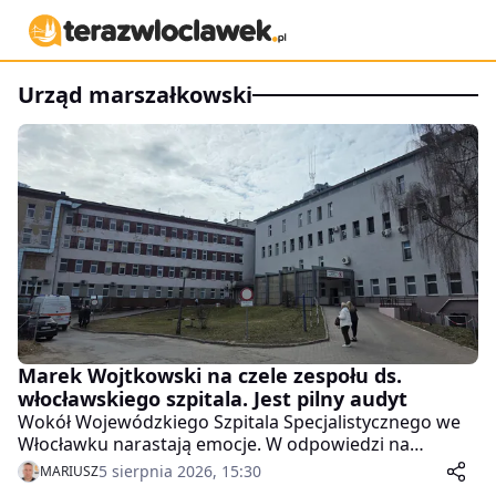
urząd marszałkowski
Marek Wojtkowski na czele zespołu ds.
włocławskiego szpitala. Jest pilny audyt
Wokół Wojewódzkiego Szpitala Specjalistycznego we
Włocławku narastają emocje. W odpowiedzi na
doniesienia pacjentów i medialne zarzuty Urząd
5 sierpnia 2026, 15:30
MARIUSZ
Marszałkowski zlecił pilną kontrolę w placówce.