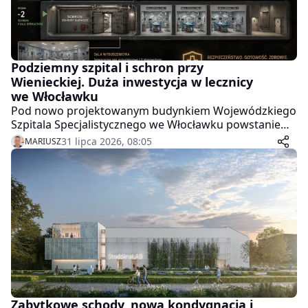
Podziemny szpital i schron przy
Wienieckiej. Duża inwestycja w lecznicy
we Włocławku
Pod nowo projektowanym budynkiem Wojewódzkiego
Szpitala Specjalistycznego we Włocławku powstanie
dwupoziomowy podziemny schron.
31 lipca 2026, 08:05
MARIUSZ
Zabytkowe schody, nowa kondygnacja i