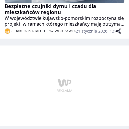
Bezpłatne czujniki dymu i czadu dla
mieszkańców regionu
W województwie kujawsko-pomorskim rozpoczyna się
projekt, w ramach którego mieszkańcy mają otrzymać
bezpłatne czujniki dymu oraz czujniki czadu (tlenku
21 stycznia 2026, 13:48
REDAKCJA PORTALU TERAZ WŁOCŁAWEK
węgla). Działania zaplanowano z myślą o sezonie
grzewczym, kiedy rośnie ryzyko pożarów oraz zatruć
tlenkiem węgla.