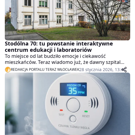
Stodólna 70: tu powstanie interaktywne
centrum edukacji i laboratoriów
To miejsce od lat budziło emocje i ciekawość
mieszkańców. Teraz wiadomo już, że dawny szpital
żydowski przy ul. Stodólnej 70 we Włocławku ma
28 stycznia 2026, 13:48
REDAKCJA PORTALU TERAZ WŁOCŁAWEK
szansę stać się jedną z najbardziej nowoczesnych
przestrzeni edukacyjnych w regionie. W zabytkowym
budynku powstanie StodólnaLAB – centrum łączące
dziedzictwo historyczne z innowacjami i edukacją
przyszłości.