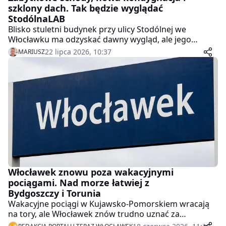
szklony dach. Tak będzie wyglądać
StodólnaLAB
Blisko stuletni budynek przy ulicy Stodólnej we
Włocławku ma odzyskać dawny wygląd, ale jego
wnętrza zostaną urządzone od nowa. W kamienicy
22 lipca 2026, 10:37
MARIUSZ
powstaną laboratoria, sale edukacyjne i ekspozycyjne,
a dziedziniec przykryje szklany dach.
Włocławek znowu poza wakacyjnymi
pociągami. Nad morze łatwiej z
Bydgoszczy i Torunia
Wakacyjne pociągi w Kujawsko-Pomorskiem wracają
na tory, ale Włocławek znów trudno uznać za
beneficjenta tej oferty. Samorząd województwa