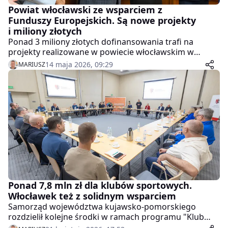
Powiat włocławski ze wsparciem z
Funduszy Europejskich. Są nowe projekty
i miliony złotych
Ponad 3 miliony złotych dofinansowania trafi na
projekty realizowane w powiecie włocławskim w
ramach programu Fundusze Europejskie dla Kujaw i
14 maja 2026, 09:29
MARIUSZ
Pomorza. Na liście znalazły się inwestycje w Lubaniu,
gminie Choceń oraz Kłóbce.
Ponad 7,8 mln zł dla klubów sportowych.
Włocławek też z solidnym wsparciem
Samorząd województwa kujawsko-pomorskiego
rozdzielił kolejne środki w ramach programu "Klub
Pro". W całym regionie do klubów sportowych trafiło