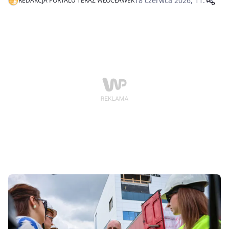
18 czerwca 2026, 11:13
REDAKCJA PORTALU TERAZ WŁOCŁAWEK
zapowiada połączenia na Hel, do Kołobrzegu i w Bory
Tucholskie. Problem w tym, że najważniejsze
sezonowe składy startują z Bydgoszczy albo Torunia.