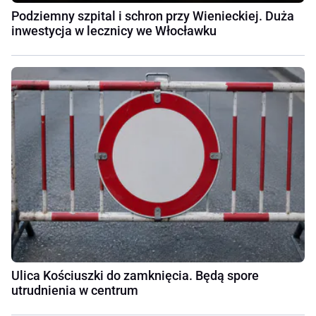
Podziemny szpital i schron przy Wienieckiej. Duża
inwestycja w lecznicy we Włocławku
Ulica Kościuszki do zamknięcia. Będą spore
utrudnienia w centrum