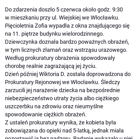
Do zdarzenia doszło 5 czerwca około godz. 9:30
w mieszkaniu przy ul. Wiejskiej we Włocławku.
Pięcioletnia Zofia wypadła z okna znajdującego się
na 11. piętrze budynku wielorodzinnego.
Dziewczynka doznała bardzo poważnych obrażeń,
w tym licznych złamań oraz wstrząsu urazowego.
Według prokuratury obrażenia spowodowały
chorobę realnie zagrażającą jej życiu.
Dzień później Wiktoria D. została doprowadzona do
Prokuratury Rejonowej we Włocławku. Śledczy
zarzucili jej narażenie dziecka na bezpośrednie
niebezpieczeństwo utraty życia albo ciężkiego
uszczerbku na zdrowiu oraz nieumyślne
spowodowanie ciężkich obrażeń.
Z ustaleń prokuratury wynika, że kobieta była
zobowiązana do opieki nad 5-latką, jednak miała
pozostawić ją bez nadzoru. Badanie wykazało u niej